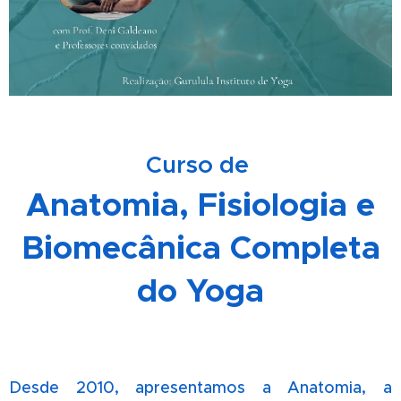
Curso de
Anatomia, Fisiologia e
Biomecânica Completa
do Yoga
Desde 2010,
apresentamos a Anatomia, a